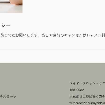
リシー
日前までにお願いします。当日や直前のキャンセルはレッスン
。
​ワイヤークロッシェサ
158-0082
時30分から
​東京都世田谷区等々力4-1
wirecrochet.sunnyside