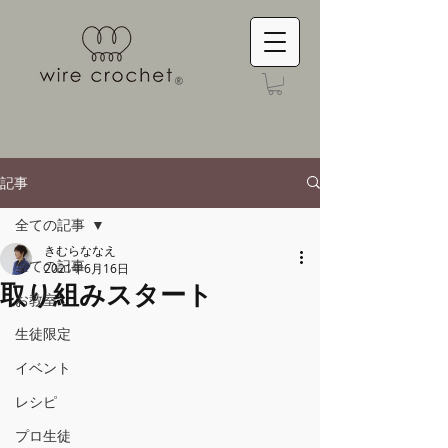
記事
全ての記事
きむらななえ
全ての記事
2021年6月16日
取り組みスタート
お教室
生徒限定
イベント
レシピ
プロ生徒