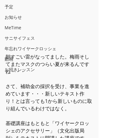
予定
お知らせ
MeTime
サニサイフェス
年忘れワイヤークロッシェ
朝すごい雷がなってました。梅雨そし
動画
てまたマスクのつらい夏が来るんです
お招きレッスン
ね・・・
さて、補助金の採択を受け、事業を進
めています・・・新しいテキスト作
り！とは言っても1から新しいものに取
り組んでいるわけではなく。
基礎講座はもともと「ワイヤークロッ
シェのアクセサリー」（文化出版局
刊）をテキストに開講した講座です。