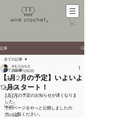
記事
全ての記事
きむらななえ
全ての記事
2020年12月2日
【1月2月の予定】いよいよ
お教室
12月スタート！
生徒限定
1月2月の予定のお知らせが遅くなりま
イベント
した。
レシピ
予約ページをやっと公開しましたの
で、ご覧ください。
プロ生徒