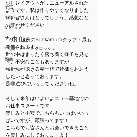
少しレイアウトがリニューアルされた
予定
ようです。私は作りやすくなりました
お知らせ
が、皆さんはどうでしょう。感想など
お聞かせください！
MeTime
サニサイフェス
12月は恒例のBunkamuraクラフト展も
開催されます。
年忘れワイヤークロッシェ
世の中はまったく落ち着く様子を見せ
動画
ず、不安なこともありますが
私たちができる精一杯で皆様をお迎え
お招きレッスン
したいと思っております。
是非遊びにいらしてくださいね。
そして来年はいよいよニュー基地での
お仕事スタートです。
楽しみと不安でこちらもいっぱいいっ
ぱいですが、頑張ってます！
こちらでも皆さんとお会いできること
を楽しみにしておりますよ！