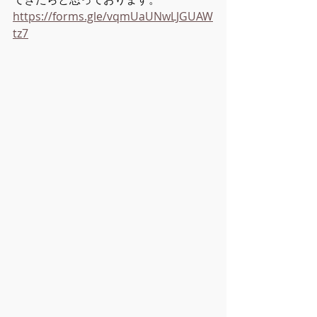
https://forms.gle/vqmUaUNwLJGUAW
tz7