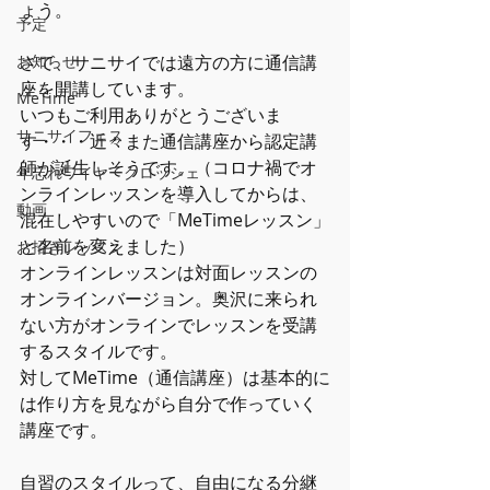
ょう。
予定
お知らせ
さて、サニサイでは遠方の方に通信講
座を開講しています。
MeTime
いつもご利用ありがとうございま
サニサイフェス
す・・・近々また通信講座から認定講
師が誕生しそうです。（コロナ禍でオ
年忘れワイヤークロッシェ
ンラインレッスンを導入してからは、
動画
混在しやすいので「MeTimeレッスン」
と名前を変えました）
お招きレッスン
オンラインレッスンは対面レッスンの
オンラインバージョン。奥沢に来られ
ない方がオンラインでレッスンを受講
するスタイルです。
対してMeTime（通信講座）は基本的に
は作り方を見ながら自分で作っていく
講座です。
自習のスタイルって、自由になる分継