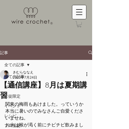
記事
全ての記事
きむらななえ
全ての記事
2023年7月24日
【通信講座】8月は夏期講
お教室
習
生徒限定
関東の梅雨もあけました。っていうか
イベント
本当に暑いのでみなさんご自愛くださ
レシピ
いませね。
お水は喉が渇く前にチビチビ飲みまし
プロ生徒