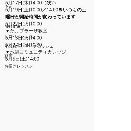
6月17日(木)14:00（残2）
予定
6月19日(土)10:00／14:00
※いつもの土
お知らせ
曜日と開始時間が変わっています
6月22日(火)10:00
MeTime
▼たまプラーザ教室
サニサイフェス
6月15日(火)14:00
6月27日(日)10:30
年忘れワイヤークロッシェ
▼池袋コミュニティカレッジ
動画
6月5日(土)14:00
お招きレッスン