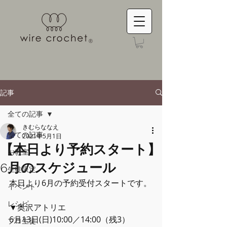
記事
全ての記事
きむらななえ
全ての記事
2021年5月1日
【本日より予約スタート】
お教室
6月のスケジュール
生徒限定
本日より6月の予約受付スタートです。
イベント
レシピ
▼奥沢アトリエ
6月13日(日)10:00／14:00（残3）
プロ生徒