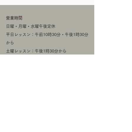
​営業時間
日曜・月曜・水曜午後定休
平日レッスン：午前10時30分・午後1時30分
から
【今月の予定】6月7月の
【今月の予定】2
土曜レッスン：午後1時30分から
レッスン予定と出展予定
レッスン予定で
​その他リクエストで定休日にも開講
​ワイヤークロッシェサニーサイド
158-0082
​東京都世田谷区等々力4-11-2-105
wirecrochet.sunnyside@gmail.com
© 2020 by wire crochet sunnyside. Proudly
created with
Wix.com