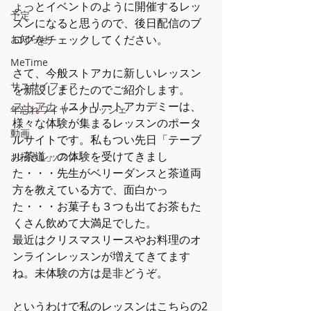
ょっとイベントのように開催するレッ
予定
スンになると思うので、後日配信のブ
お知らせ
ログをチェックしてください。
MeTime
さて、今般ストアカに新しいレッスン
サニサイフェス
を新設しましたのでご紹介します。
ストアカ
（ストリートアカデミーは、
年忘れワイヤークロッシェ
様々な体験が集まるレッスンのポータ
動画
ルサイトです。私もつい先日「テーブ
ル茶道」の体験を受けてきまし
お招きレッスン
た・・・先生がベリーダンスと茶道両
方を教えている方で、面白かっ
た・・・お菓子も３つも出てお茶もた
くさん飲めて大満足でした。
最近はクリスマスリースやお料理のオ
ンラインレッスンが増えてきてます
ね。未体験の方は是非どうぞ。
というわけで私のレッスンはこちらの2