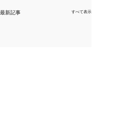
最新記事
すべて表示
​営業時間
日曜・月曜・水曜午後定休
平日レッスン：午前10時30分・午後1時30分