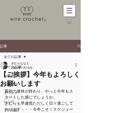
記事
全ての記事
きむらななえ
全ての記事
2023年1月10日
【ご挨拶】今年もよろしく
お教室
お願いします
生徒限定
最初の連休が終わり、やっと今年もス
イベント
タートした感じでしょうか。
レシピ
きむらも早速慌ただしく日々過ごして
おります・・・今年こそ！スケジュー
プロ生徒