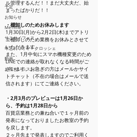
ル管理するんだ！！まだ大丈夫だ、始
予定
まったばかりだ！！
お知らせ
・棚卸しのためお休みします
MeTime
1月30日(月)から2月2日(木)までアトリ
サニサイフェス
エ棚卸しのため業務をお休みとさせて
いただきます。
年忘れワイヤークロッシェ
また、1月中旬にスマホ機種変更のため
動画
LINEでの連絡が取れなくなる時間がご
ざいます。お急ぎの方はメールかサイ
お招きレッスン
トチャット（不在の場合はメールで送
信されます）にてご連絡ください。
・2月3月のプレビューは1月26日か
ら、予約は1月28日から
百貨店業務との兼ね合いで１ヶ月前の
発表になっておりましたお教室の予約
を戻します。
２ヶ月先まで発表しますのでご利用く