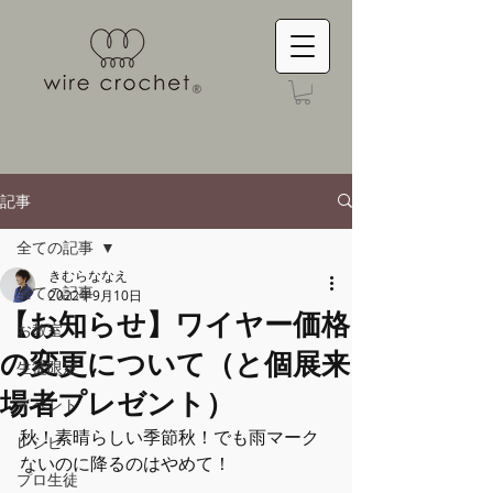
記事
全ての記事
きむらななえ
全ての記事
2022年9月10日
【お知らせ】ワイヤー価格
お教室
の変更について（と個展来
生徒限定
場者プレゼント）
イベント
秋！素晴らしい季節秋！でも雨マーク
レシピ
ないのに降るのはやめて！
プロ生徒