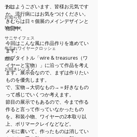
おはようございます、皆様お元気です
予定
か。流行病にはお気をつけください。
お知らせ
きむらは日々個展のメインデザインと
MeTime
格闘中。
サニサイフェス
今回はこんな風に作品作りを進めてい
年忘れワイヤークロッシェ
ます。
サブタイトル「wire & treasures（ワ
動画
イヤーと宝物）」に沿って作品を考え
お招きレッスン
ます。展示会なので、まずは作りたい
ものを優先します。
で、宝物→大切なもの→＝好きなもの
って感じでいくつか考えます。
節目の展示でもあるので、今まで作る
作ると言って作っていなかったもの
を。和装小物、ワイヤーの2本取り以
上、ポリマークレイなどなど。
メモに書いて、作ったものは消してい