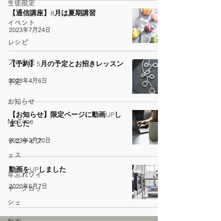
生徒限定
【通信講座】8月は夏期講習
イベント
2023年7月24日
レシピ
プロ生徒
【予約】5月の予定とお招きレッスン
2023年4月6日
予定
お知らせ
【お知らせ】限定ページに動画UPし
MeTime
ました
2023年3月20日
サニサイフ
ェス
動画をUPしました
年忘れワイ
2020年6月7日
ヤークロッ
シェ