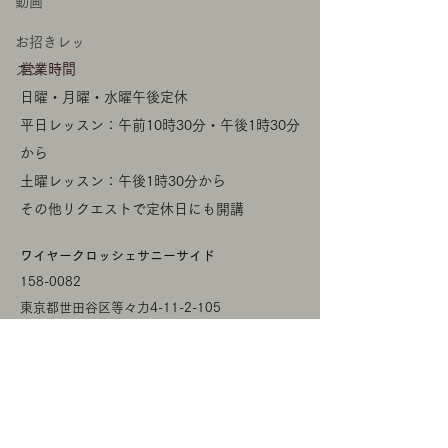
動画
お招きレッ
​営業時間
スン
日曜・月曜・水曜午後定休
平日レッスン：午前10時30分・午後1時30分
から
土曜レッスン：午後1時30分から
​その他リクエストで定休日にも開講
​ワイヤークロッシェサニーサイド
158-0082
​東京都世田谷区等々力4-11-2-105
wirecrochet.sunnyside@gmail.com
© 2020 by wire crochet sunnyside. Proudly
created with
Wix.com