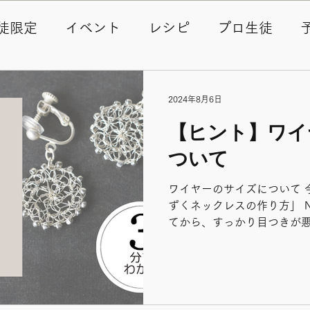
徒限定
イベント
レシピ
プロ生徒
ェス
年忘れワイヤークロッシェ
動画
2024年8月6日
【ヒント】ワイ
ついて
ワイヤーのサイズについて 今
ずくネックレスの作り方」 Ne
てから、すっかり目つきが悪
館で地面師本ばっかり借り
もしれません。（というか
白...