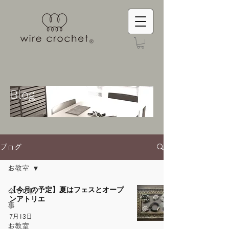
Blog
ブログ
お教室
【今月の予定】夏はフェスとオープ
全ての記
ンアトリエ
事
7月13日
お教室