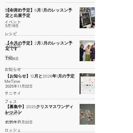
【今月の予定】6月7月のレッスン予
生徒限定
定と出展予定
イベント
5月18日
レシピ
【今月の予定】2月3月のレッスン予
プロ生徒
定です
予定
1月26日
お知らせ
【お知らせ】12月と2026年1月の予定
MeTime
2025年11月22日
サニサイ
フェス
【募集中】2025クリスマスワンディ
レッスン
年忘れワ
イヤーク
2025年11月22日
ロッシェ